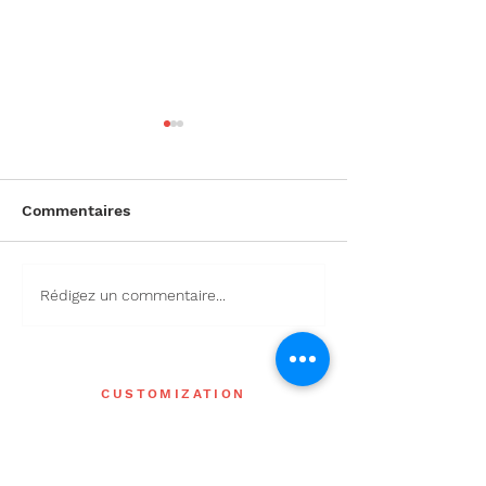
Commentaires
波司登企业宣发
Rédigez un commentaire...
印尼总统访问法
为国宾车队
CUSTOMIZATION
在线定制