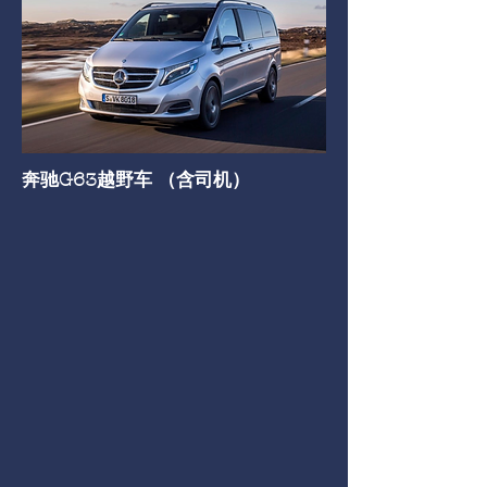
奔驰G63越野车 （含司机）