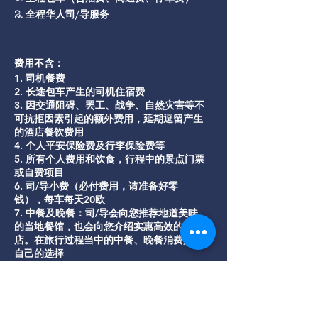
2. 全程华人司/导服务
费用不含：
1. 司机餐费
2. 长途包车产生的司机住宿费
3. 因交通阻碍、罢工、战争、自然灾害等不
可抗拒因素引起的额外费用，延期逗留产生
的酒店餐饮费用
4. 个人平安保险费及行李保险费等
5. 所有个人费用和饮食，行程中的景点门票
或自费项目
6. 司/导小费（必付费用，请准备好零
钱），每车每天20欧
7. 中餐及晚餐：司/导会向您推荐地道美味
的当地餐馆，也会向您介绍实惠高效的快餐
店。在旅行过程当中的中餐、晚餐消费是您
自己的选择
8. 酒店内电话、传真、洗熨、收费电视、理
发、烟酒、饮料、行李搬运等私人费用；其
他未注明的地接费用（签证、机票、旅游保
险等）；旅游项目或交通费用（观光缆车、