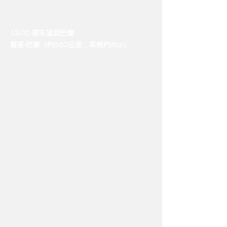
12:00 驱车返回巴黎
​薇姿-巴黎（约350公里，车程约5hr）