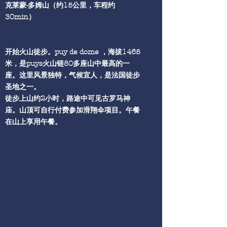
克莱蒙-多姆山（约15公里，车程约
30min）
开始火山徒步。puy de dome ，海拔1465
米，是puys火山链80多座山中最高的一
座。这里风景独特，气候宜人，是法国徒步
圣地之一。
徒步上山约2小时，路途中可见古罗马神
庙。山顶可自行付费参加滑翔伞项目。午餐
在山上享用午餐。