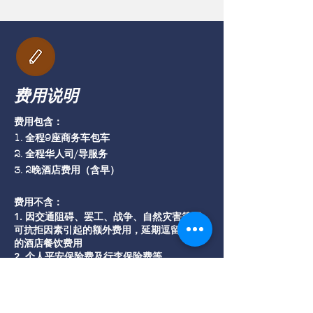
费用说明
费用包含：
1. 全程9座商务车包车
2. 全程华人司/导服务
3. 2晚酒店费用（含早）
费用不含：
1. 因交通阻碍、罢工、战争、自然灾害等不
可抗拒因素引起的额外费用，延期逗留产生
的酒店餐饮费用
2. 个人平安保险费及行李保险费等
3. 所有个人费用和饮食，行程中的景点门票
或自费项目
4. 司/导小费（必付费用，请准备好零
钱），每人每天4欧，全程共计8欧，儿童和