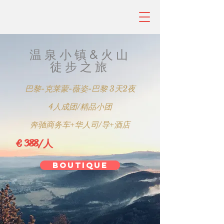
​温泉小镇&火山
徒步之旅
巴黎-克莱蒙-薇姿-巴黎 3天2夜
4人成团/精品小团
奔驰商务车+华人司/导+酒店
€ 388/人
BOUTIQUE