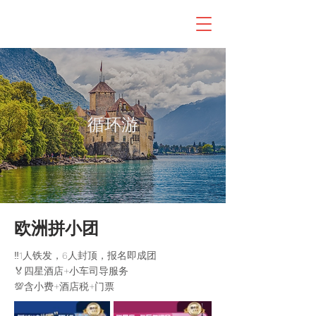
循环游
欧洲拼小团
‼️1人铁发，6人封顶，报名即成团
🏅四星酒店+小车司导服务
💯含小费+酒店税+门票